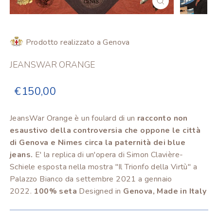
CHIUDI
(ESC)
Prodotto realizzato a Genova
JEANSWAR ORANGE
Prezzo
Prezzo
€150,00
scontato
JeansWar Orange è un foulard di un
racconto non
esaustivo della controversia che oppone le città
di Genova e Nimes circa la paternità dei blue
jeans.
E' la replica di un'opera di Simon Clavière-
Schiele esposta nella mostra "Il Trionfo della Virtù" a
Palazzo Bianco da settembre 2021 a gennaio
2022.
100% seta
Designed in
Genova, Made in Italy