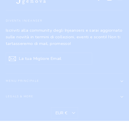
DIVENTA INJEANSER
Iscriviti alla community degli Injeansers e sarai aggiornato
sulle novità in termini di collezioni, eventi e sconti! Non ti
tartasseremo di mail, promesso!
La
Iscriviti
tua
Migliore
Email
MENU PRINCIPALE
LEGALS & MORE
VALUTA
EUR €
Caruggi di Gino Repetto - p.iva 02675140996 - c.f. RPTGNI76S25D969Q -