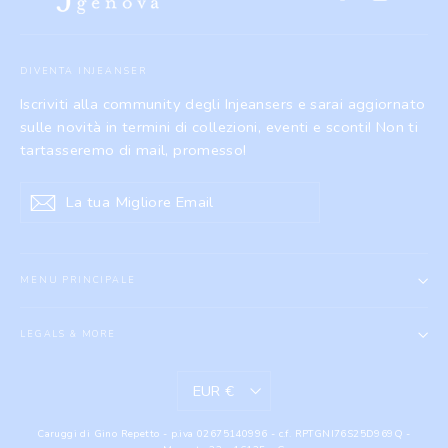
DIVENTA INJEANSER
Iscriviti alla community degli Injeansers e sarai aggiornato
sulle novità in termini di collezioni, eventi e sconti! Non ti
tartasseremo di mail, promesso!
La
Iscriviti
tua
Migliore
Email
MENU PRINCIPALE
LEGALS & MORE
VALUTA
EUR €
Caruggi di Gino Repetto - p.iva 02675140996 - c.f. RPTGNI76S25D969Q -