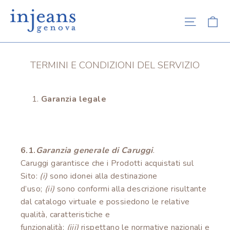
Ca
Site na
Skip
to
TERMINI E CONDIZIONI DEL SERVIZIO
content
Garanzia legale
6.1.
Garanzia generale di Caruggi
.
Caruggi garantisce che i Prodotti acquistati sul
Sito:
(i)
sono idonei alla destinazione
d’uso;
(ii)
sono conformi alla descrizione risultante
dal catalogo virtuale e possiedono le relative
qualità, caratteristiche e
funzionalità;
(iii)
rispettano le normative nazionali e